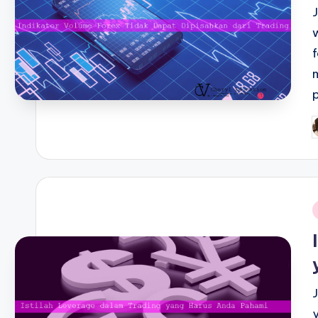
P
b
i