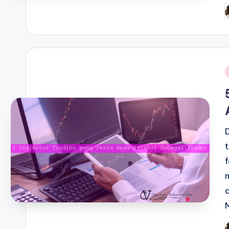
P
b
i