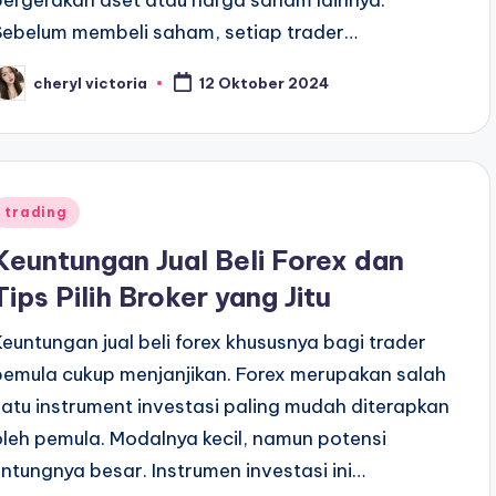
pergerakan aset atau harga saham lainnya.
Sebelum membeli saham, setiap trader…
cheryl victoria
12 Oktober 2024
osted
y
Posted
trading
n
Keuntungan Jual Beli Forex dan
Tips Pilih Broker yang Jitu
Keuntungan jual beli forex khususnya bagi trader
pemula cukup menjanjikan. Forex merupakan salah
satu instrument investasi paling mudah diterapkan
oleh pemula. Modalnya kecil, namun potensi
untungnya besar. Instrumen investasi ini…