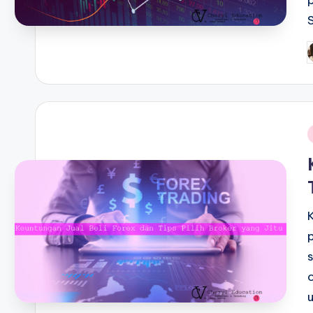
P
b
i