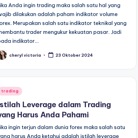
Jika Anda ingin trading maka salah satu hal yang
wajib dilakukan adalah paham indikator volume
forex. Merupakan salah satu indikator teknikal yang
membantu trader mengukur kekuatan pasar. Jadi
pada indikator…
cheryl victoria
23 Oktober 2024
osted
y
Posted
trading
n
Istilah Leverage dalam Trading
yang Harus Anda Pahami
Jika ingin terjun dalam dunia forex maka salah satu
yang harus Anda ketahui adalah istilah leverage