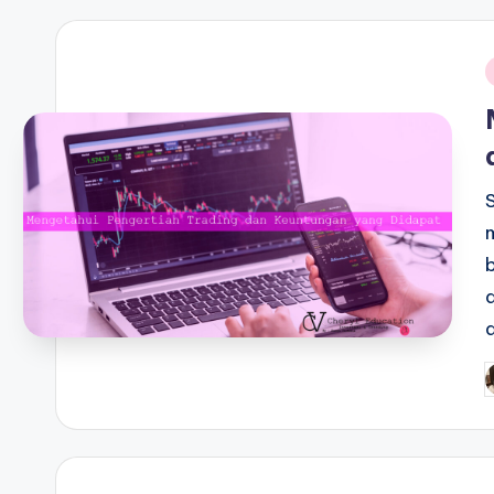
i
P
b