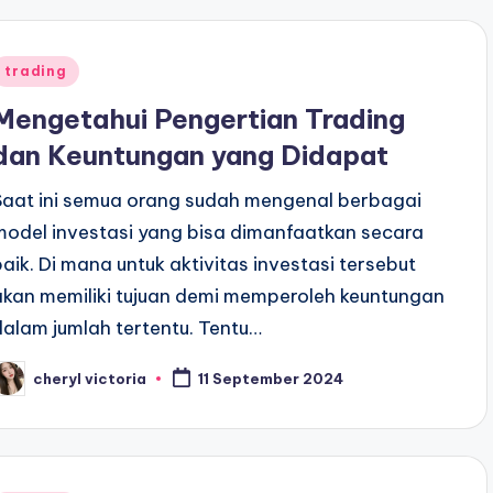
Posted
trading
n
Mengetahui Pengertian Trading
dan Keuntungan yang Didapat
Saat ini semua orang sudah mengenal berbagai
model investasi yang bisa dimanfaatkan secara
baik. Di mana untuk aktivitas investasi tersebut
akan memiliki tujuan demi memperoleh keuntungan
dalam jumlah tertentu. Tentu…
cheryl victoria
11 September 2024
osted
y