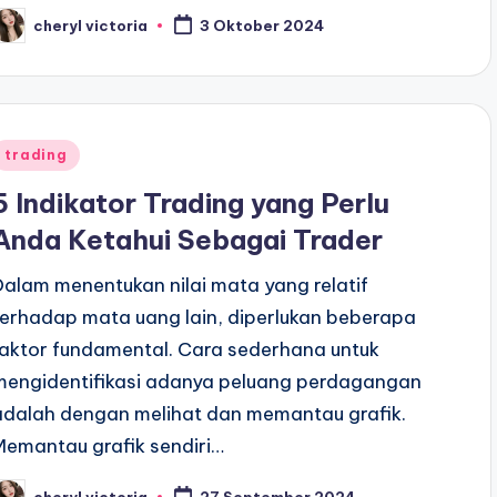
cheryl victoria
3 Oktober 2024
osted
y
Posted
trading
n
5 Indikator Trading yang Perlu
Anda Ketahui Sebagai Trader
Dalam menentukan nilai mata yang relatif
terhadap mata uang lain, diperlukan beberapa
faktor fundamental. Cara sederhana untuk
mengidentifikasi adanya peluang perdagangan
adalah dengan melihat dan memantau grafik.
Memantau grafik sendiri…
cheryl victoria