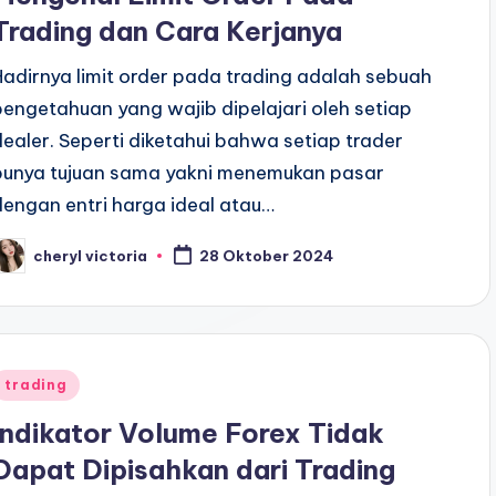
Trading dan Cara Kerjanya
Hadirnya limit order pada trading adalah sebuah
pengetahuan yang wajib dipelajari oleh setiap
dealer. Seperti diketahui bahwa setiap trader
punya tujuan sama yakni menemukan pasar
dengan entri harga ideal atau…
cheryl victoria
28 Oktober 2024
osted
y
Posted
trading
n
Indikator Volume Forex Tidak
Dapat Dipisahkan dari Trading