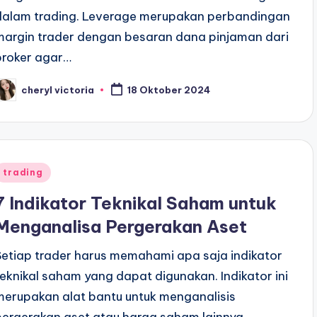
dalam trading. Leverage merupakan perbandingan
margin trader dengan besaran dana pinjaman dari
broker agar…
cheryl victoria
18 Oktober 2024
osted
y
Posted
trading
n
7 Indikator Teknikal Saham untuk
Menganalisa Pergerakan Aset
Setiap trader harus memahami apa saja indikator
teknikal saham yang dapat digunakan. Indikator ini
merupakan alat bantu untuk menganalisis