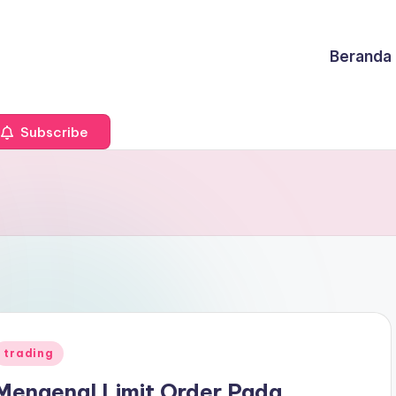
Beranda
Subscribe
Posted
trading
n
Mengenal Limit Order Pada