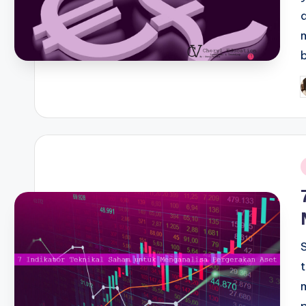
P
b
i