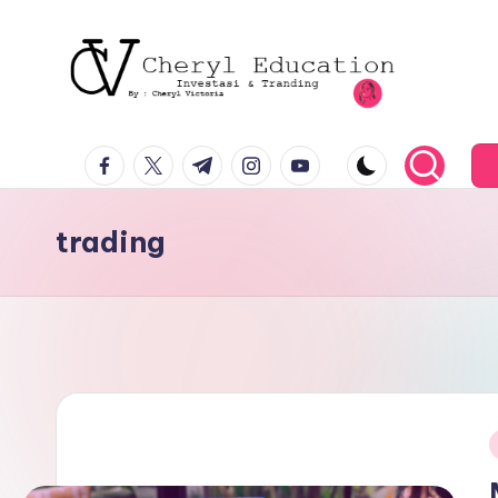
facebook.com
twitter.com
t.me
instagram.com
youtube.com
trading
i