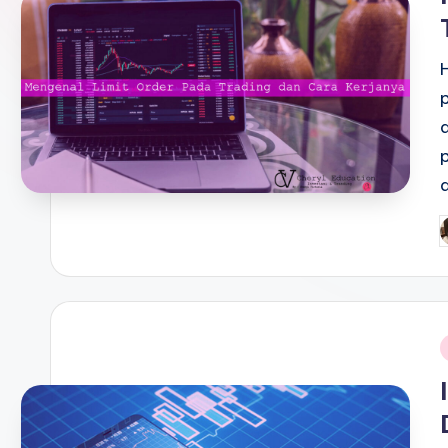
P
b
i