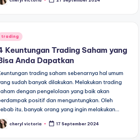
27 September 2024
osted
y
Posted
trading
n
4 Keuntungan Trading Saham yang
Bisa Anda Dapatkan
Keuntungan trading saham sebenarnya hal umum
yang sudah banyak dilakukan. Melakukan trading
saham dengan pengelolaan yang baik akan
berdampak positif dan menguntungkan. Oleh
sebab itu, banyak orang yang ingin melakukan…
cheryl victoria
17 September 2024
osted
y