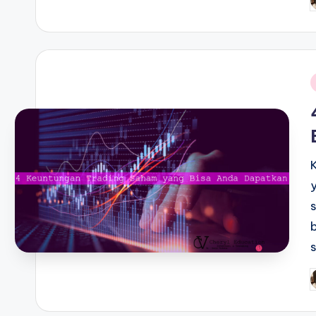
P
b
i
P
b