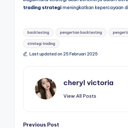
trading strategi
meningkatkan kepercayaan d
backtesting
pengertian backtesting
pengerti
strategi trading
Tags:
Last updated on 25 Februari 2025
cheryl victoria
View All Posts
Post
Previous Post