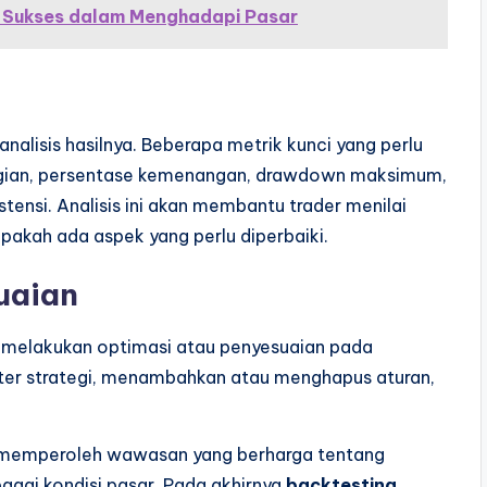
ci Sukses dalam Menghadapi Pasar
nalisis hasilnya. Beberapa metrik kunci yang perlu
rugian, persentase kemenangan, drawdown maksimum,
stensi. Analisis ini akan membantu trader menilai
pakah ada aspek yang perlu diperbaiki.
uaian
lu melakukan optimasi atau penyesuaian pada
meter strategi, menambahkan atau menghapus aturan,
at memperoleh wawasan yang berharga tentang
agai kondisi pasar. Pada akhirnya
backtesting