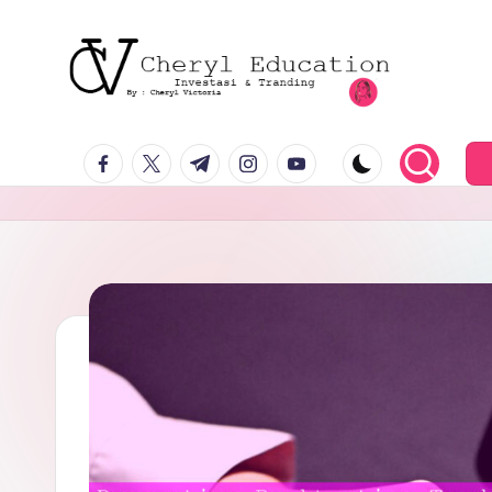
facebook.com
twitter.com
t.me
instagram.com
youtube.com