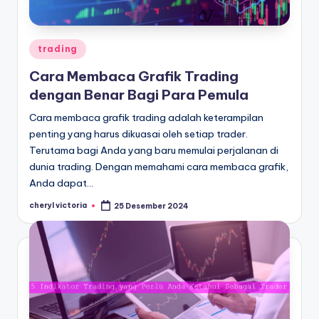
Posted
trading
in
Cara Membaca Grafik Trading
dengan Benar Bagi Para Pemula
Cara membaca grafik trading adalah keterampilan
penting yang harus dikuasai oleh setiap trader.
Terutama bagi Anda yang baru memulai perjalanan di
dunia trading. Dengan memahami cara membaca grafik,
Anda dapat…
cheryl victoria
25 Desember 2024
Posted
by