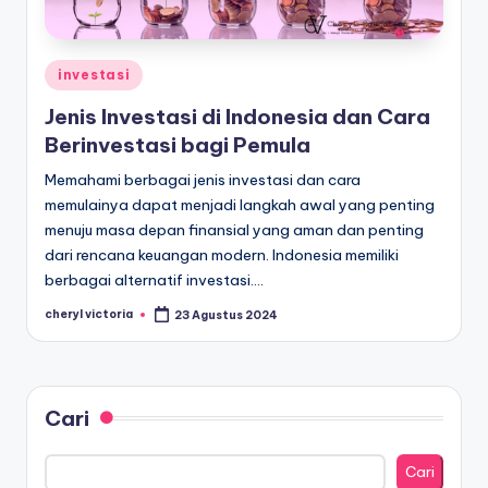
Posted
investasi
in
Jenis Investasi di Indonesia dan Cara
Berinvestasi bagi Pemula
Memahami berbagai jenis investasi dan cara
memulainya dapat menjadi langkah awal yang penting
menuju masa depan finansial yang aman dan penting
dari rencana keuangan modern. Indonesia memiliki
berbagai alternatif investasi.…
cheryl victoria
23 Agustus 2024
Posted
by
Cari
Cari