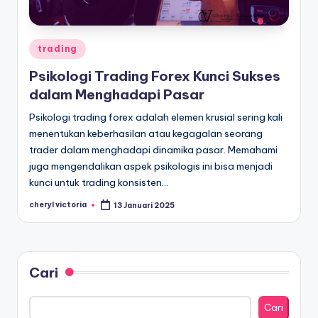
Posted
trading
in
Psikologi Trading Forex Kunci Sukses
dalam Menghadapi Pasar
Psikologi trading forex adalah elemen krusial sering kali
menentukan keberhasilan atau kegagalan seorang
trader dalam menghadapi dinamika pasar. Memahami
juga mengendalikan aspek psikologis ini bisa menjadi
kunci untuk trading konsisten…
cheryl victoria
13 Januari 2025
Posted
by
Cari
Cari