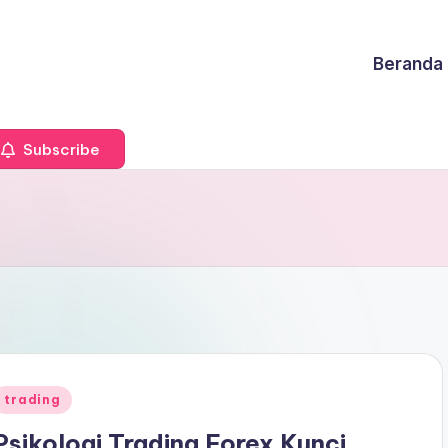
Beranda
Subscribe
Posted
trading
n
Psikologi Trading Forex Kunci