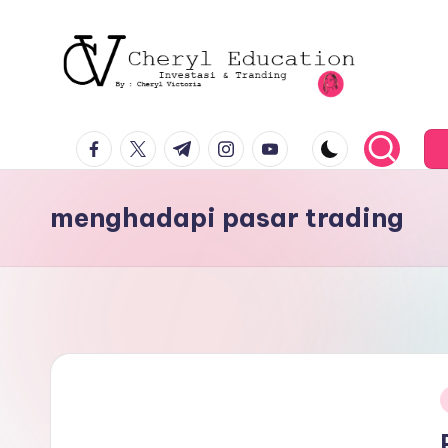
facebook.com
twitter.com
t.me
instagram.com
youtube.com
menghadapi pasar trading
i