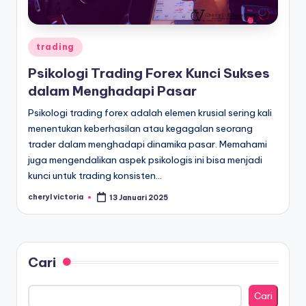
Posted
trading
in
Psikologi Trading Forex Kunci Sukses
dalam Menghadapi Pasar
Psikologi trading forex adalah elemen krusial sering kali
menentukan keberhasilan atau kegagalan seorang
trader dalam menghadapi dinamika pasar. Memahami
juga mengendalikan aspek psikologis ini bisa menjadi
kunci untuk trading konsisten…
cheryl victoria
13 Januari 2025
Posted
by
Cari
Cari