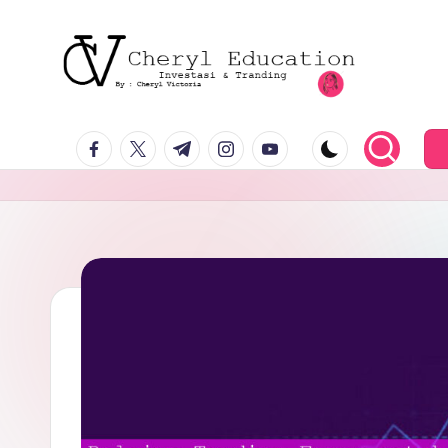
facebook.com
twitter.com
t.me
instagram.com
youtube.com