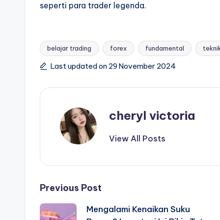
seperti para trader legenda.
belajar trading
forex
fundamental
tekni
Tags:
Last updated on 29 November 2024
cheryl victoria
View All Posts
Post
Previous Post
Mengalami Kenaikan Suku
navigation