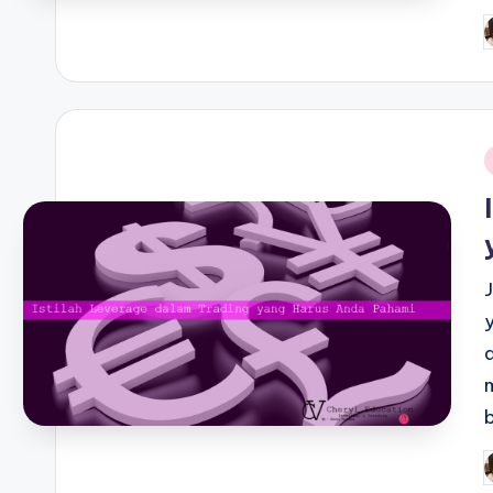
P
b
i
P
b