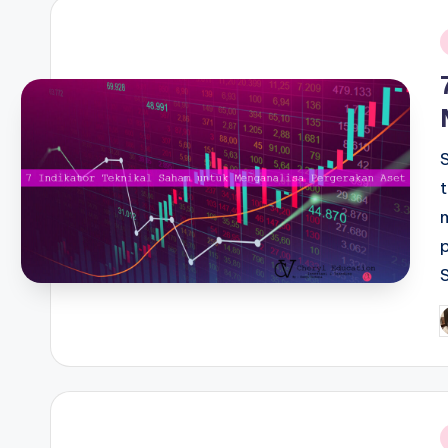
i
P
b