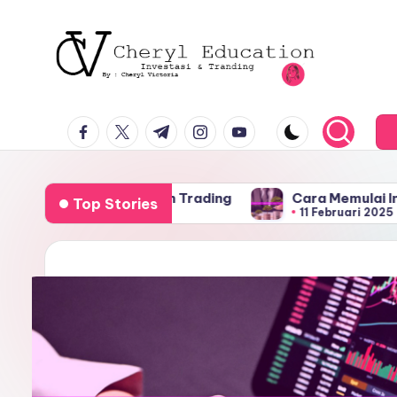
facebook.com
twitter.com
t.me
instagram.com
youtube.com
 Optimalkan Trading
Cara Memulai Investasi Rek
Top Stories
11 Februari 2025