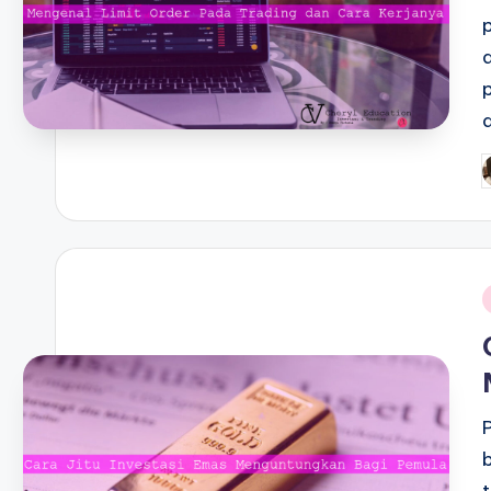
P
b
i