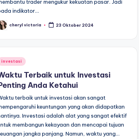
membantu trader mengukur kekuatan pasar. Jadi
pada indikator…
cheryl victoria
23 Oktober 2024
osted
y
Posted
investasi
n
Waktu Terbaik untuk Investasi
Penting Anda Ketahui
Waktu terbaik untuk investasi akan sangat
mempengaruhi keuntungan yang akan didapatkan
nantinya. Investasi adalah alat yang sangat efektif
untuk membangun kekayaan dan mencapai tujuan
keuangan jangka panjang. Namun, waktu yang…