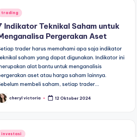
Posted
trading
n
7 Indikator Teknikal Saham untuk
Menganalisa Pergerakan Aset
Setiap trader harus memahami apa saja indikator
teknikal saham yang dapat digunakan. Indikator ini
merupakan alat bantu untuk menganalisis
pergerakan aset atau harga saham lainnya.
Sebelum membeli saham, setiap trader…
cheryl victoria
12 Oktober 2024
osted
y
Posted
investasi