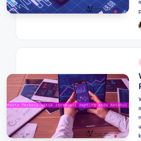
P
b
i