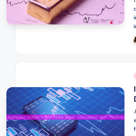
P
b
i