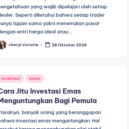
pengetahuan yang wajib dipelajari oleh setiap
dealer. Seperti diketahui bahwa setiap trader
punya tujuan sama yakni menemukan pasar
dengan entri harga ideal atau…
cheryl victoria
28 Oktober 2024
osted
y
Posted
investasi
emas
n
Cara Jitu Investasi Emas
Menguntungkan Bagi Pemula
Pasalnya, banyak orang yang beranggapan
bahwa investasi emas menguntungkan. Hal
tersebut karena menggabungkan nilai stabil