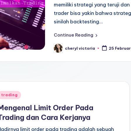
memiliki strategi yang teruji d
trader bisa yakin bahwa strateg
sinilah backtesting…
Continue Reading
cheryl victoria
25 Februar
Posted
by
Posted
trading
n
Mengenal Limit Order Pada
Trading dan Cara Kerjanya
Hadirnya limit order pada trading adalah sebuah