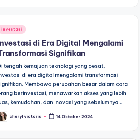
Posted
investasi
n
Investasi di Era Digital Mengalami
Transformasi Signifikan
Di tengah kemajuan teknologi yang pesat,
investasi di era digital mengalami transformasi
signifikan. Membawa perubahan besar dalam cara
orang berinvestasi, menawarkan akses yang lebih
luas, kemudahan, dan inovasi yang sebelumnya…
cheryl victoria
14 Oktober 2024
osted
y