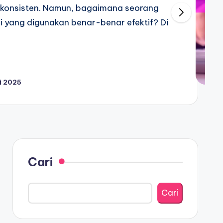
an konsisten. Namun, bagaimana seorang
i yang digunakan benar-benar efektif? Di
i 2025
Cari
Cari