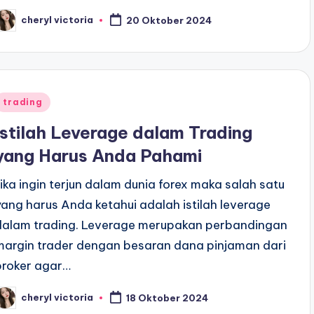
cheryl victoria
20 Oktober 2024
osted
y
Posted
trading
n
Istilah Leverage dalam Trading
yang Harus Anda Pahami
Jika ingin terjun dalam dunia forex maka salah satu
yang harus Anda ketahui adalah istilah leverage
dalam trading. Leverage merupakan perbandingan
margin trader dengan besaran dana pinjaman dari
broker agar…
cheryl victoria
18 Oktober 2024
osted
y