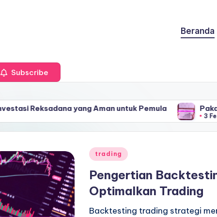
Beranda
Subscribe
sadana yang Aman untuk Pemula
Pakai Trading Mob
3 Februari 2025
Posted
trading
in
Pengertian Backtestin
Optimalkan Trading
Backtesting trading strategi me