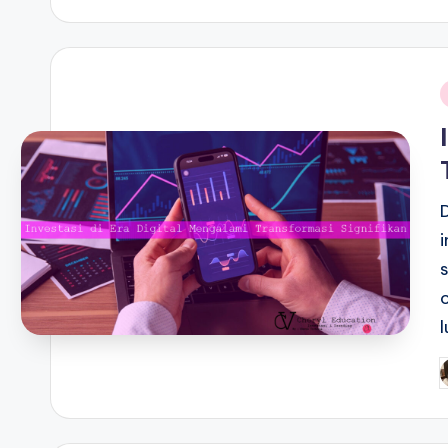
i
P
b