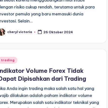
dengan risiko cukup rendah, terutama untuk para
investor pemula yang baru memasuki dunia
investasi. Selain…
cheryl victoria
26 Oktober 2024
osted
y
Posted
trading
n
Indikator Volume Forex Tidak
Dapat Dipisahkan dari Trading
Jika Anda ingin trading maka salah satu hal yang
wajib dilakukan adalah paham indikator volume
forex. Merupakan salah satu indikator teknikal yang